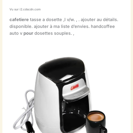
Vu sur i2.cdscdn.com
cafetiere
tasse a dosette ,l v/w. , . ajouter au détails.
disponible. ajouter à ma liste d’envies. handcoffee
auto v
pour
dosettes souples. ,