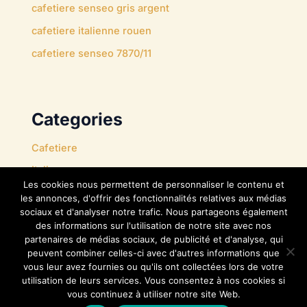
cafetiere senseo gris argent
cafetiere italienne rouen
cafetiere senseo 7870/11
Categories
Cafetiere
Italienne
Les cookies nous permettent de personnaliser le contenu et
Nespresso
les annonces, d'offrir des fonctionnalités relatives aux médias
sociaux et d'analyser notre trafic. Nous partageons également
Senseo
des informations sur l'utilisation de notre site avec nos
Tassimo
partenaires de médias sociaux, de publicité et d'analyse, qui
peuvent combiner celles-ci avec d'autres informations que
vous leur avez fournies ou qu'ils ont collectées lors de votre
utilisation de leurs services. Vous consentez à nos cookies si
vous continuez à utiliser notre site Web.