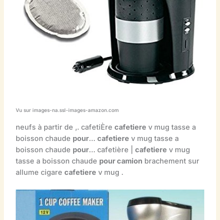
Vu sur images-na.ssl-images-amazon.com
neufs à partir de ,. cafetiÈre
cafetiere
v mug tasse a
boisson chaude
pour
…
cafetiere
v mug tasse a
boisson chaude
pour
… cafetière |
cafetiere
v mug
tasse a boisson chaude
pour camion
brachement sur
allume cigare
cafetiere
v mug .