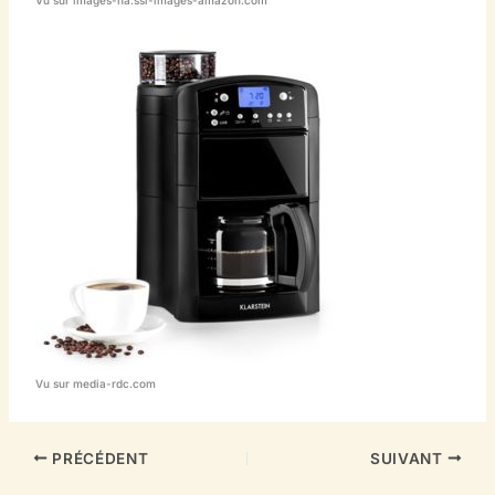
Vu sur images-na.ssl-images-amazon.com
Vu sur media-rdc.com
PRÉCÉDENT
SUIVANT