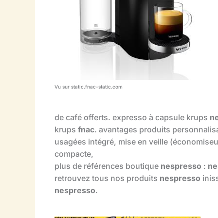
Vu sur static.fnac-static.com
de café offerts. expresso à capsule krups
n
krups
fnac
. avantages produits personnalis
usagées intégré, mise en veille (économiseu
compacte,
plus de références boutique
nespresso
:
ne
retrouvez tous nos produits
nespresso
inis
nespresso
.