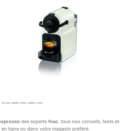
Vu sur static.fnac-static.com
espresso
des experts
fnac
. tous nos conseils, tests et
x en ligne ou dans votre magasin préféré.