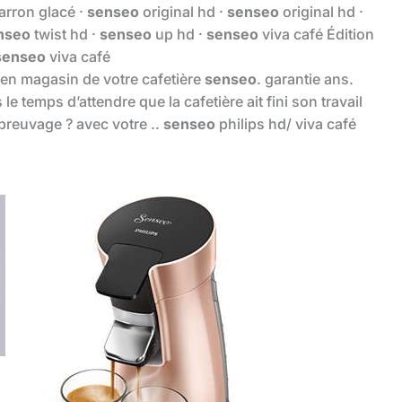
arron glacé ·
senseo
original hd ·
senseo
original hd ·
nseo
twist hd ·
senseo
up hd ·
senseo
viva café Édition
senseo
viva café
 h en magasin de votre cafetière
senseo
. garantie ans.
e temps d’attendre que la cafetière ait fini son travail
breuvage ? avec votre ..
senseo
philips hd/ viva café