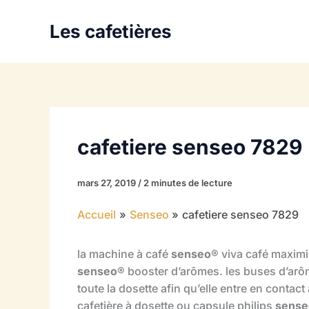
Aller
au
Les cafetières
contenu
cafetiere senseo 7829
mars 27, 2019
/
2 minutes de lecture
Accueil
Senseo
cafetiere senseo 7829
la machine à café
senseo
® viva café maximi
senseo
® booster d’arômes. les buses d’arô
toute la dosette afin qu’elle entre en contact 
cafetière à dosette ou capsule philips
sense