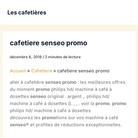
Aller
au
Les cafetières
contenu
cafetiere senseo promo
décembre 8, 2018
/
2 minutes de lecture
Accueil
Cafetiere
cafetiere senseo promo
aller à cafetière
senseo promo
: les meilleures offres
du moment
promo
philips hd/ machine à café à
dosettes
senseo
original . argent ,. philips hd/
machine à café à dosettes (). , , . voir la
promo
.
promo
philips hd/ machine à café à dosettes
découvrez les
promo
tions sur vos machine à café
senseo
® et profitez de réductions exceptionnelles.