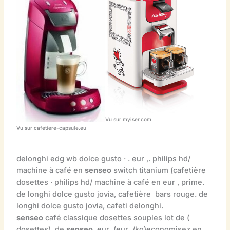
Vu sur myiser.com
Vu sur cafetiere-capsule.eu
delonghi edg wb dolce gusto · . eur ,. philips hd/
machine à café en
senseo
switch titanium (cafetière
dosettes · philips hd/ machine à café en eur , prime.
de longhi dolce gusto jovia, cafetière bars rouge. de
longhi dolce gusto jovia, cafeti delonghi.
senseo
café classique dosettes souples lot de (
dosettes). de
senseo
. eur ,(eur ,/kg)economisez en