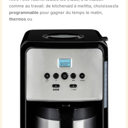
comme au travail. de kitchenaid à melitta, choisissezla
programmable
pour gagner du temps le matin,
thermos
ou