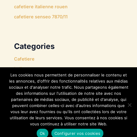
cafetiere italienne rouen
cafetiere senseo 7870/11
Categories
Cafetiere
Italienne
Les cookies nous permettent de personnaliser le contenu et
Nespresso
les annonces, d'offrir des fonctionnalités relatives aux médias
sociaux et d'analyser notre trafic. Nous partageons également
Senseo
des informations sur l'utilisation de notre site avec nos
Tassimo
partenaires de médias sociaux, de publicité et d'analyse, qui
peuvent combiner celles-ci avec d'autres informations que
vous leur avez fournies ou qu'ils ont collectées lors de votre
utilisation de leurs services. Vous consentez à nos cookies si
vous continuez à utiliser notre site Web.
Droit d'Auteur © 2026 Les cafetières
Ok
Configurer vos cookies