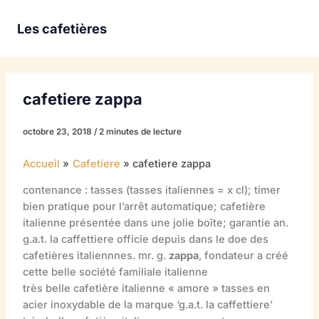
Aller
au
Les cafetières
contenu
cafetiere zappa
octobre 23, 2018
/
2 minutes de lecture
Accueil
Cafetiere
cafetiere zappa
contenance : tasses (tasses italiennes = x cl); timer
bien pratique pour l’arrêt automatique; cafetière
italienne présentée dans une jolie boîte; garantie an.
g.a.t. la caffettiere officie depuis dans le doe des
cafetières italiennnes. mr. g.
zappa
, fondateur a créé
cette belle société familiale italienne
très belle cafetière italienne « amore » tasses en
acier inoxydable de la marque ‘g.a.t. la caffettiere’