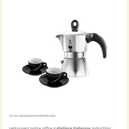
Vu sur nouveauxmarchands.com
retrouvez notre offre
cafetiere italienne
induction